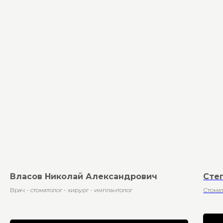
Власов Николай Александрович
Сте
Врач - стоматолог - хирург - имплантолог
Стомат