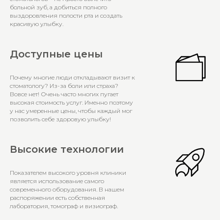
больной зуб, а добиться полного
выздоровления полости рта и создать
красивую улыбку.
Доступные цены
Почему многие люди откладывают визит к
стоматологу? Из-за боли или страха?
Вовсе нет! Очень часто многих пугает
высокая стоимость услуг. Именно поэтому
у нас умеренные цены, чтобы каждый мог
позволить себе здоровую улыбку!
Высокие технологии
Показателем высокого уровня клиники
является использование самого
современного оборудования. В нашем
распоряжении есть собственная
лаборатория, томограф и визиограф.