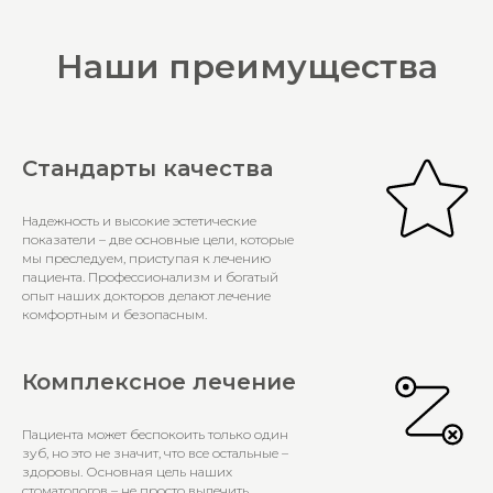
Наши преимущества
Стандарты качества
Надежность и высокие эстетические
показатели – две основные цели, которые
мы преследуем, приступая к лечению
пациента. Профессионализм и богатый
опыт наших докторов делают лечение
комфортным и безопасным.
Комплексное лечение
Пациента может беспокоить только один
зуб, но это не значит, что все остальные –
здоровы. Основная цель наших
стоматологов – не просто вылечить