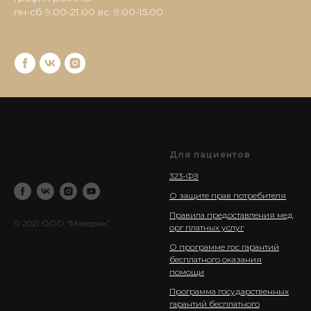
пн-сб 9.00-21.00 вс. 9.00-15.00
Для пациентов
323-ФЗ
О защите прав потребителя
Правила предоставления мед
© 2021 ООО "Маверик"
орг платных услуг
О программе гос гарантий
бесплатного оказания
помощи
Программа государственных
гарантий бесплатного