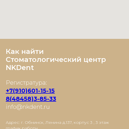
Как найти
Стоматологический центр
NKDent
Регистратура:
+7(910)601-15-15
8(48458)3-85-33
info@nkdent.ru
Адрес: г. Обнинск, Ленина д.137, корпус 3 , 3 этаж
график работы